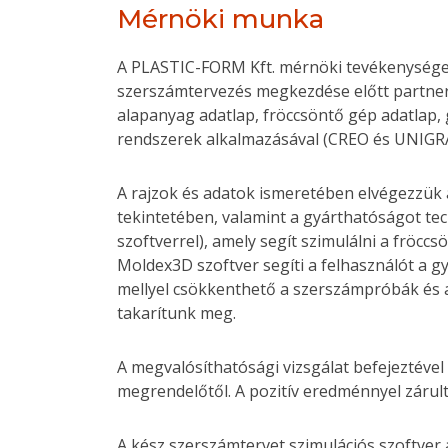
Mérnöki munka
A PLASTIC-FORM Kft. mérnöki tevékenysége a
szerszámtervezés megkezdése előtt partner
alapanyag adatlap, fröccsöntő gép adatlap, g
rendszerek alkalmazásával (CREO és UNIGR
A rajzok és adatok ismeretében elvégezzük
tekintetében, valamint a gyárthatóságot tec
szoftverrel), amely segít szimulálni a fröcc
Moldex3D szoftver segíti a felhasználót a gyá
mellyel csökkenthető a szerszámpróbák és az
takarítunk meg.
A megvalósíthatósági vizsgálat befejeztéve
megrendelőtől. A pozitív eredménnyel záru
A kész szerszámtervet szimulációs szoftver a