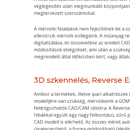
véglegesítés után megmunkáló központjaink,
megtervezett szerszámokat.
A mérnöki feladatok nem fejeződnek be a sz
ellenőrzik mérnök kollégáink. A műanyag t
digitalizálása, és összevetése az eredeti C
módosítások elvégzését, ami után a szüksége
megrendelő által időközben kért, vagy általu
3D szkennelés, Reverse 
Amikor a termékek, illetve ipari alkatrésze
modelljére van szükség, mérnökeink a GOM A
feldolgozhatók CAD/CAM célokra. A Reverse 
hibákkal együtt egy nagy felbontású, sűrű pon
CAD modell is elérhető. Az összes méret au
újratervezhető, a forma módosítható (ideál