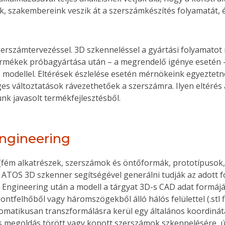
 szakembereink veszik át a szerszámkészítés folyamatát, és
erszámtervezéssel. 3D szkenneléssel a gyártási folyamatot
ermékek próbagyártása után – a megrendelő igénye esetén –
AD modellel. Eltérések észlelése esetén mérnökeink egyeztet
s változtatások rávezethetőek a szerszámra. Ilyen eltérés 
nk javasolt termékfejlesztésből.
Engineering
k (fém alkatrészek, szerszámok és öntőformák, prototípusok,
TOS 3D szkenner segítségével generálni tudják az adott f
Engineering után a modell a tárgyat 3D-s CAD adat formájáb
tfelhőből vagy háromszögekből álló hálós felülettel (.stl fil
tomatikusan transzformálásra kerül egy általános koordináta
is megoldás törött vagy kopott szerszámok szkennelésére, ú