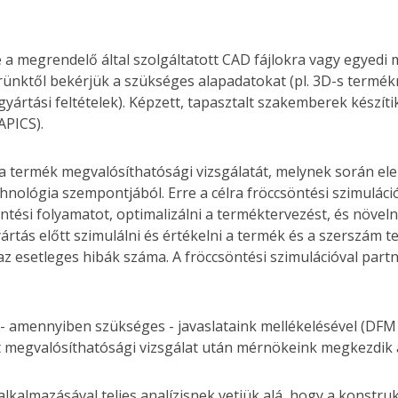
 megrendelő által szolgáltatott CAD fájlokra vagy egyedi mű
ünktől bekérjük a szükséges alapadatokat (pl. 3D-s termék
yártási feltételek). Képzett, tapasztalt szakemberek készítik
APICS).
 a termék megvalósíthatósági vizsgálatát, melynek során e
hnológia szempontjából. Erre a célra fröccsöntési szimulác
söntési folyamatot, optimalizálni a terméktervezést, és növel
rtás előtt szimulálni és értékelni a termék és a szerszám ter
 esetleges hibák száma. A fröccsöntési szimulációval partn
l - amennyiben szükséges - javaslataink mellékelésével (DFM
lt megvalósíthatósági vizsgálat után mérnökeink megkezdik
lkalmazásával teljes analízisnek vetjük alá, hogy a konstru