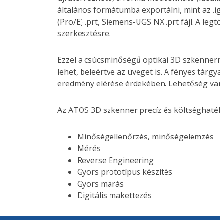
általános formátumba exportálni, mint az .i
(Pro/E) .prt, Siemens-UGS NX .prt fájl. A l
szerkesztésre.
Ezzel a csúcsminőségű optikai 3D szkennerre
lehet, beleértve az üveget is. A fényes tár
eredmény elérése érdekében. Lehetőség van
Az ATOS 3D szkenner precíz és költséghaté
Minőségellenőrzés, minőségelemzés
Mérés
Reverse Engineering
Gyors prototípus készítés
Gyors marás
Digitális makettezés