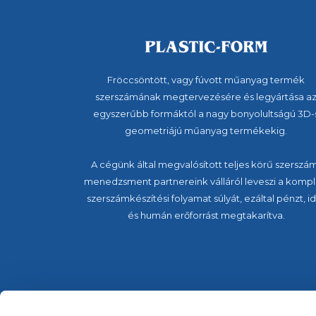
Fröccsöntött, vagy fúvott műanyag termék
szerszámának megtervezésére és legyártása a
egyszerűbb formáktól a nagy bonyolultságú 3D-
geometriájú műanyag termékekig.
A cégünk által megvalósított teljes körű szerszá
menedzsment partnereink válláról leveszi a kompl
szerszámkészítési folyamat súlyát, ezáltal pénzt, i
és humán erőforrást megtakarítva.