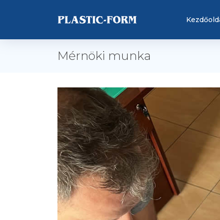
Kezdőold
Mérnöki munka