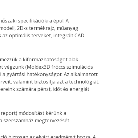
szaki specifikációkra épül. A
modell, 2D-s termékrajz, műanyag
 az optimális terveket, integrált CAD
lemezzük a kiformázhatóságot alak
iót végzünk (Moldex3D fröccs szimulációs
ni a gyártási hatékonyságot. Az alkalmazott
veit, valamint biztosítja azt a technológiát,
ereink számára pénzt, időt és energiát
 report) módosítást kérünk a
 a szerszámház megtervezését.
kció biztosan az elvárt eredményt hozza. A