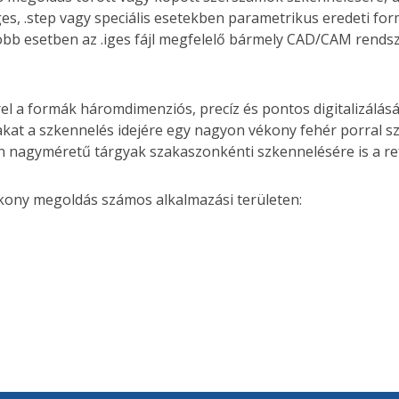
ges, .step vagy speciális esetekben parametrikus eredeti for
egtöbb esetben az .iges fájl megfelelő bármely CAD/CAM rend
l a formák háromdimenziós, precíz és pontos digitalizálását
gyakat a szkennelés idejére egy nagyon vékony fehér porral 
 nagyméretű tárgyak szakaszonkénti szkennelésére is a re
kony megoldás számos alkalmazási területen: