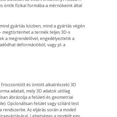
 öntik fizikai formába a mérnökeink által
 mind gyártás közben, mind a gyártás végén
 megtörténhet a termék teljes 3D-s
nek a megrendelővel, engedélyeztetik a
adódhat deformációból, vagy pl. a
 fröccsöntött és öntött alkatrészek) 3D
orma adatait, mely 3D adatok utólag
an ábrázolja a felületi és geometriai
e). Opcionálisan felület vagy szilárd test
 rendszerbe. Az eljárás során a modell
jragyártására). Lehetséges a modellt egy