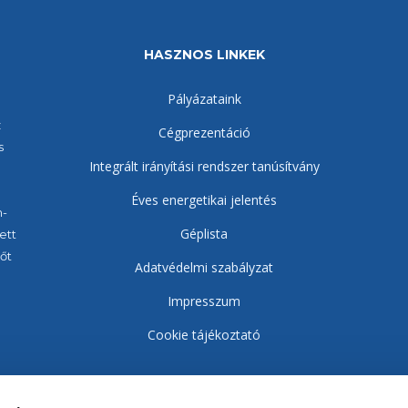
HASZNOS LINKEK
Pályázataink
z
Cégprezentáció
s
Integrált irányítási rendszer tanúsítvány
Éves energetikai jelentés
m-
Géplista
ett
dőt
Adatvédelmi szabályzat
Impresszum
Cookie tájékoztató